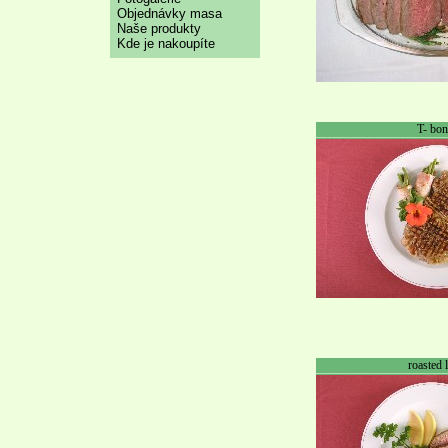
Objednávky masa
Naše produkty
Kde je nakoupíte
T- bon
roasted 