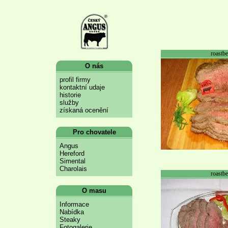
roastbe
O nás
profil firmy
kontaktní udaje
historie
služby
získaná ocenění
Pro chovatele
Angus
Hereford
Simental
Charolais
roastbe
O masu
Informace
Nabídka
Steaky
Fotogalerie