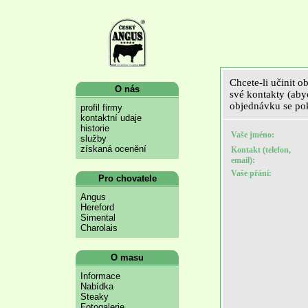
Chcete-li učinit o
O nás
své kontakty (aby
objednávku se pok
profil firmy
kontaktní udaje
historie
Vaše jméno:
služby
získaná ocenění
Kontakt (telefon,
email):
Vaše přání:
Pro chovatele
Angus
Hereford
Simental
Charolais
O masu
Informace
Nabídka
Steaky
Fotogalerie